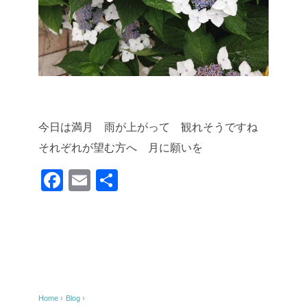
今日は満月 雨が上がって 観れそうですね
それぞれが望む方へ 月に願いを
F
E
共
a
m
有
c
ail
e
b
o
Home
›
Blog
›