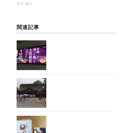
o
タグ:
日々
k
関連記事