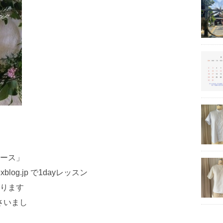
ース」
a.exblog.jp で1dayレッスン
ります
さいまし