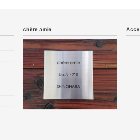
chère amie
Acce