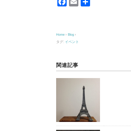
F
E
共
a
m
有
c
ail
e
Home
›
Blog
›
b
タグ:
イベント
o
o
k
関連記事