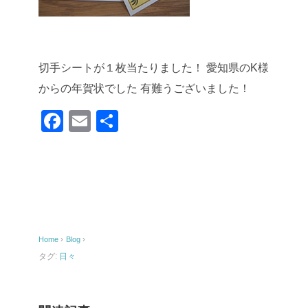
切手シートが１枚当たりました！
愛知県のK様
からの年賀状でした
有難うございました！
F
E
共
a
m
有
c
ail
e
b
o
Home
›
Blog
›
o
タグ:
日々
k