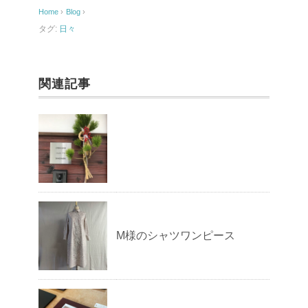
o
Home
›
Blog
›
o
タグ:
日々
k
関連記事
M様のシャツワンピース