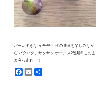
だーいすきな イチヂク
秋の味覚を楽しみなが
ら
バタバタ、サクサク
ホークス2連勝‼︎
このま
ま突っ走れー！
F
E
共
a
m
有
c
ail
e
b