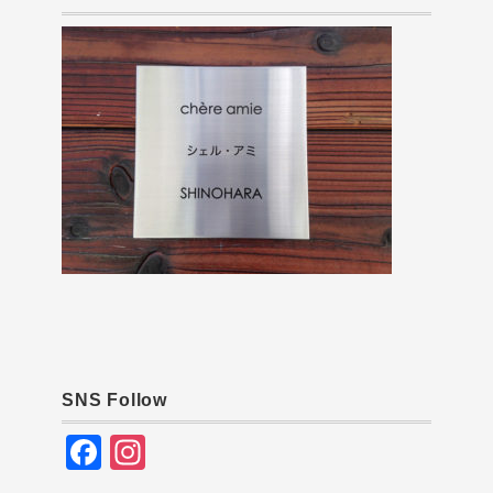
SNS Follow
F
In
a
st