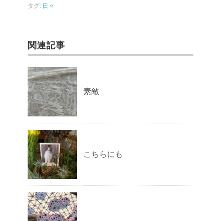
o
タグ:
日々
k
関連記事
素敵
こちらにも