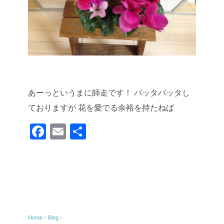
あーっというまに師走です！
バッタバッタし
ておりますが
花を愛でる余裕を持たねば
F
E
共
a
m
有
c
ail
e
b
o
Home
›
Blog
›