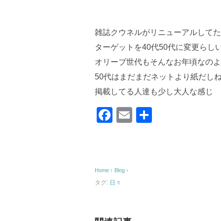
雑誌クウネルがリニューアルしてた
ターゲットを40代50代に変更らし
オリーブ世代もそんなお年頃なのよ
50代はまだまだネットより紙だし
掲載してる人達も少し大人な感じ
F
E
共
a
m
有
c
ail
e
Home
›
Blog
›
b
タグ:
日々
o
o