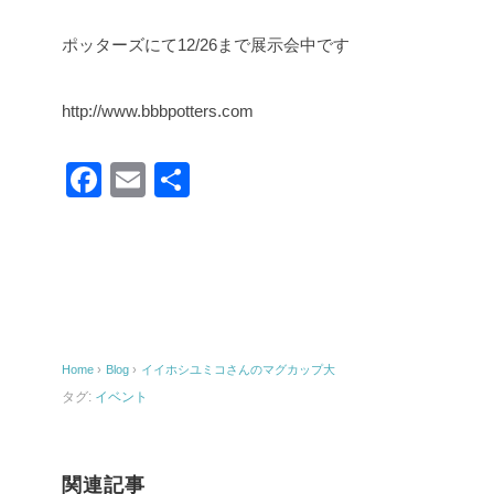
ポッターズにて12/26まで展示会中です
http://www.bbbpotters.com
F
E
共
a
m
有
c
ail
e
b
o
Home
›
Blog
›
イイホシユミコさんのマグカップ大
o
タグ:
イベント
k
関連記事