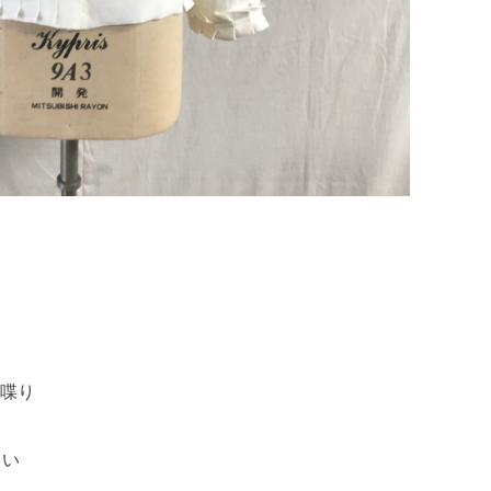
喋り
さい