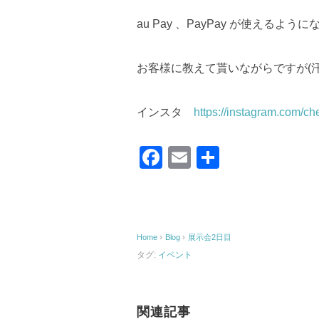
au Pay 、PayPay が使えるよう
お客様に教えて貰いながらですが(汗
インスタ
https://instagram.com/c
F
E
共
a
m
有
c
ail
e
Home
›
Blog
›
展示会2日目
b
タグ:
イベント
o
o
k
関連記事