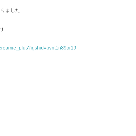
になりました
)
hereamie_plus?igshid=bvnt1n89or19