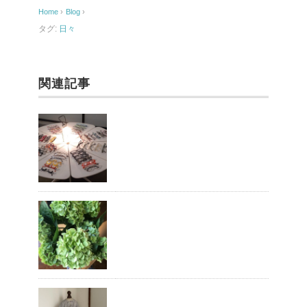
o
Home
›
Blog
›
o
タグ:
日々
k
関連記事