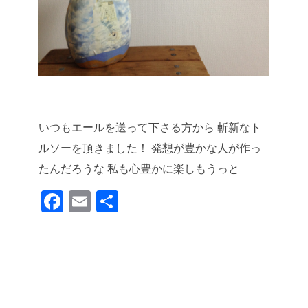
いつもエールを送って下さる方から
斬新なト
ルソーを頂きました！
発想が豊かな人が作っ
たんだろうな
私も心豊かに楽しもうっと
F
E
共
a
m
有
c
ail
e
b