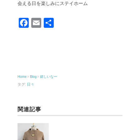
会える日を楽しみにステイホーム
F
E
共
a
m
有
c
ail
e
b
o
Home
›
Blog
›
嬉しいなー
o
タグ:
日々
k
関連記事