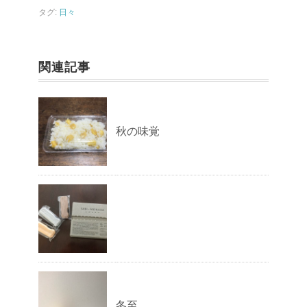
o
タグ:
日々
k
関連記事
秋の味覚
冬至