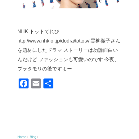
NHK トットてれび
http://www.nhk.or.jp/dodra/tottotv/
黒柳徹子さん
を題材にしたドラマ
ストーリーは勿論面白い
んだけど
ファッションも可愛いのです
今夜、
ブラタモリの後ですよー
F
E
共
a
m
有
c
ail
e
b
o
Home
›
Blog
›