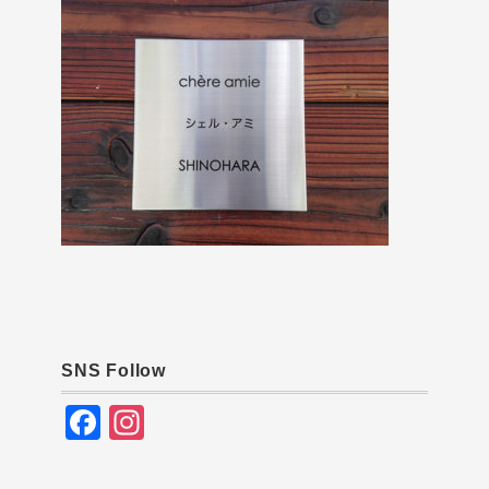
SNS Follow
F
In
a
st