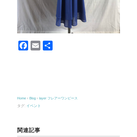
F
E
共
a
m
有
c
ail
e
b
o
Home
›
Blog
›
layer フレアーワンピース
o
タグ:
イベント
k
関連記事