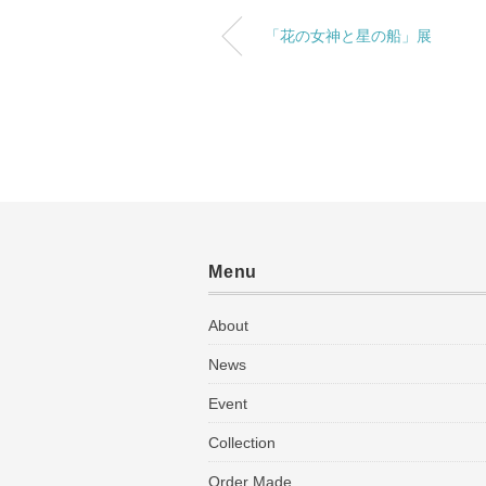
「花の女神と星の船」展
Menu
About
News
Event
Collection
Order Made