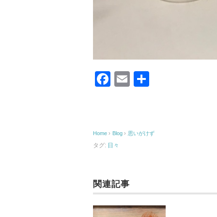
F
E
共
a
m
有
c
ail
e
Home
›
Blog
›
思いがけず
b
タグ:
日々
o
o
k
関連記事