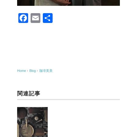
F
E
共
a
m
有
c
ail
e
b
o
Home
›
Blog
›
珈琲美美
o
k
関連記事