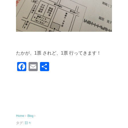
たかが、1票
されど、1票
行ってきます！
F
E
共
a
m
有
c
ail
e
b
o
Home
›
Blog
›
o
タグ:
日々