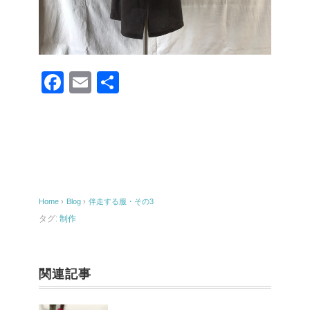
F
E
共
a
m
有
c
ail
e
b
o
Home
›
Blog
›
伴走する服・その3
o
タグ:
制作
k
関連記事