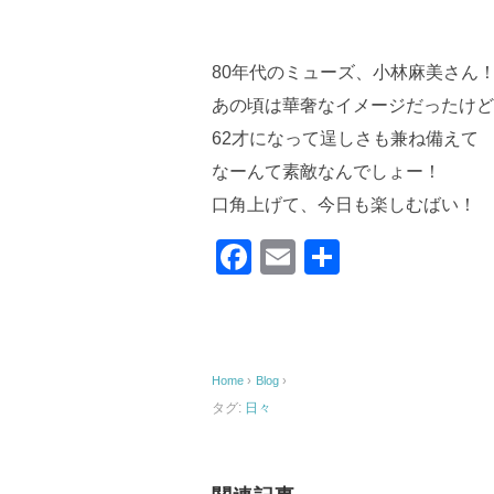
80年代のミューズ、小林麻美さん
あの頃は華奢なイメージだったけど
62才になって逞しさも兼ね備えて
なーんて素敵なんでしょー！
口角上げて、今日も楽しむばい！
F
E
共
a
m
有
c
ail
e
Home
›
Blog
›
b
タグ:
日々
o
o