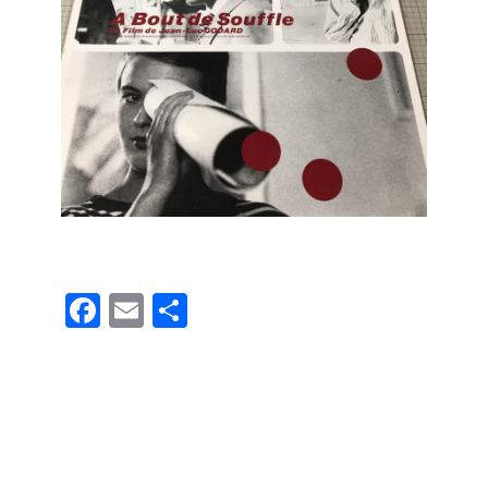
F
E
共
a
m
有
c
ail
e
b
o