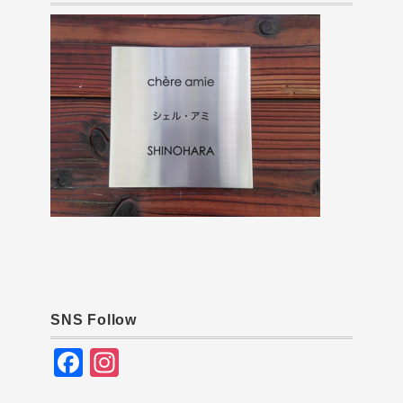
SNS Follow
F
In
a
st