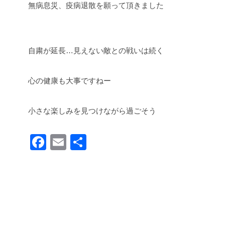
無病息災、疫病退散を願って頂きました
自粛が延長…見えない敵との戦いは続く
心の健康も大事ですねー
小さな楽しみを見つけながら過ごそう
F
E
共
a
m
有
c
ail
e
b
o