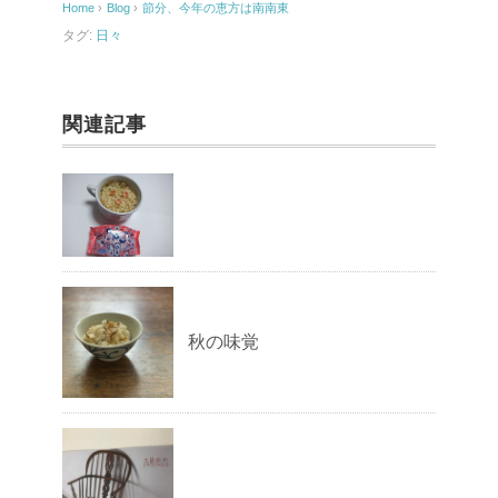
Home
›
Blog
›
節分、今年の恵方は南南東
o
タグ:
日々
k
関連記事
秋の味覚