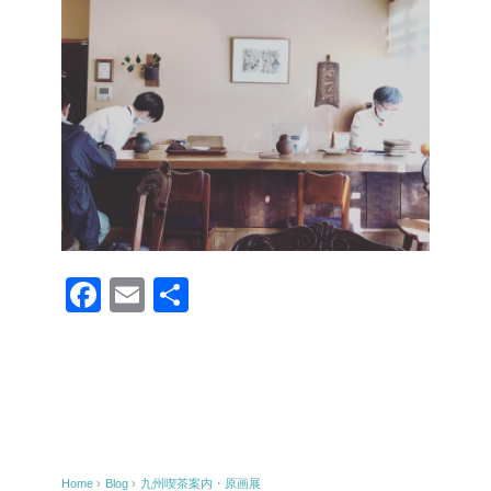
F
E
共
a
m
有
c
ail
e
b
o
Home
›
Blog
›
九州喫茶案内・原画展