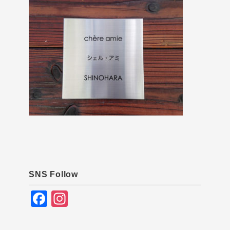
SNS Follow
F
In
a
st