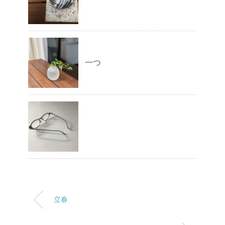
一つ
立春