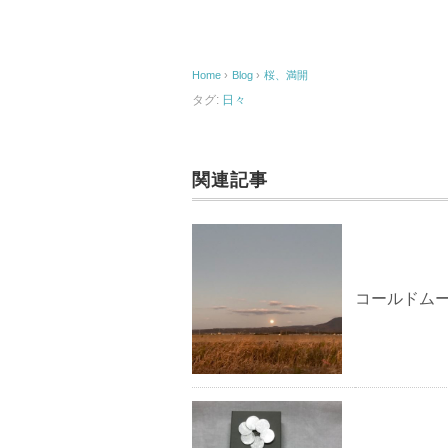
c
ail
e
Home
›
Blog
›
桜、満開
b
タグ:
日々
o
o
k
関連記事
コールドム