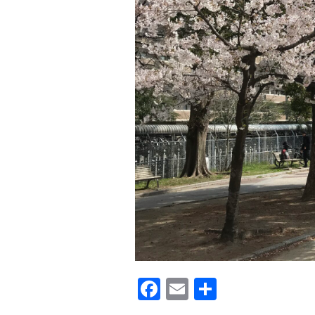
F
E
共
a
m
有