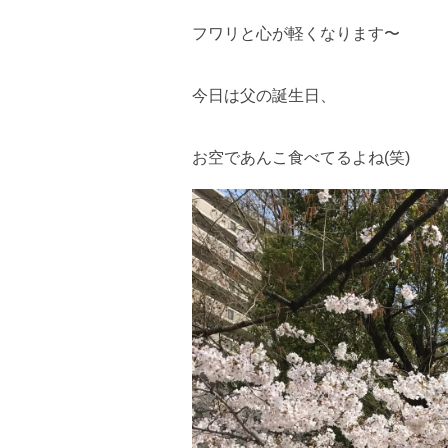
フワリと心が軽くなります〜
今日は父の誕生日、
お空であんこ食べてるよね(笑)