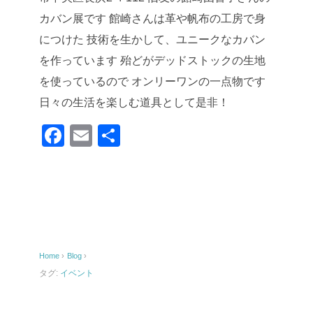
カバン展です
館崎さんは革や帆布の工房で身
につけた
技術を生かして、ユニークなカバン
を作っています
殆どがデッドストックの生地
を使っているので
オンリーワンの一点物です
日々の生活を楽しむ道具として是非！
F
E
共
a
m
有
c
ail
e
b
o
Home
›
Blog
›
o
タグ:
イベント
k