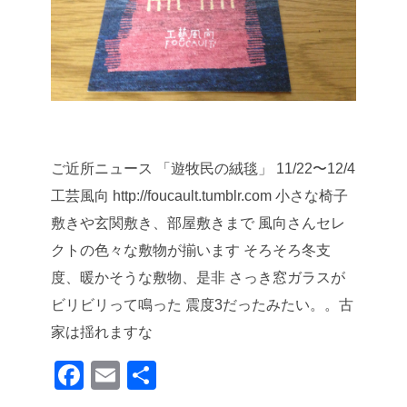
ご近所ニュース
「遊牧民の絨毯」 11/22〜12/4
工芸風向 http://foucault.tumblr.com
小さな椅子
敷きや玄関敷き、部屋敷きまで
風向さんセレ
クトの色々な敷物が揃います
そろそろ冬支
度、暖かそうな敷物、是非
さっき窓ガラスが
ビリビリって鳴った
震度3だったみたい。。古
家は揺れますな
F
E
共
a
m
有