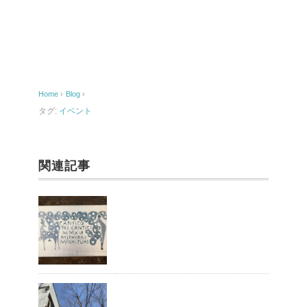
c
ail
e
b
o
Home
›
Blog
›
o
タグ:
イベント
k
関連記事