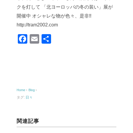
クを灯して
「北ヨーロッパの冬の装い」展が
開催中
オシャレな物が色々、是非‼︎
http://tram2002.com
F
E
共
a
m
有
c
ail
e
b
o
Home
›
Blog
›
o
タグ:
日々
k
関連記事