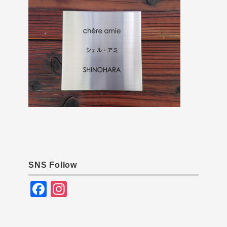
SNS Follow
F
In
a
st
c
a