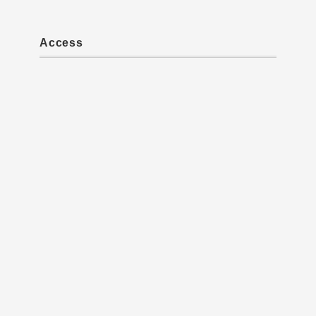
e
gr
b
a
Access
o
m
o
k