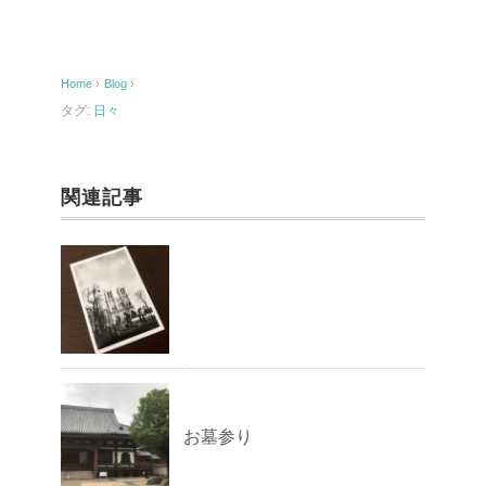
e
b
o
Home
›
Blog
›
o
タグ:
日々
k
関連記事
お墓参り