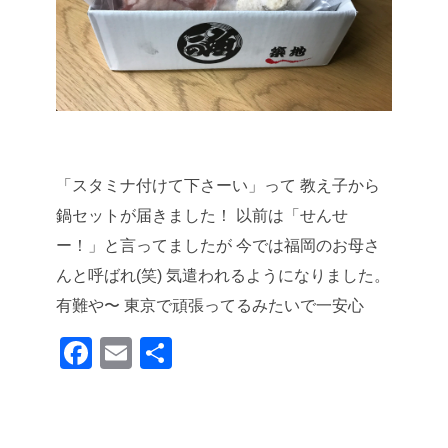
「スタミナ付けて下さーい」って
教え子から
鍋セットが届きました！
以前は「せんせ
ー！」と言ってましたが
今では福岡のお母さ
んと呼ばれ(笑)
気遣われるようになりました。
有難や〜
東京で頑張ってるみたいで一安心
F
E
共
a
m
有
c
ail