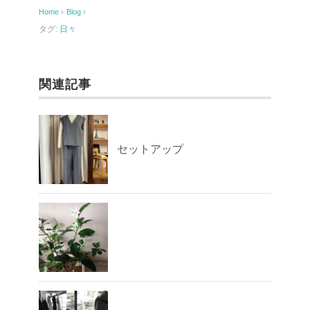
o
Home
›
Blog
›
o
タグ:
日々
k
関連記事
セットアップ