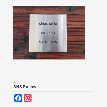
SNS Follow
F
In
a
st