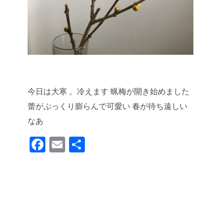
今日は大寒 。冷えます
蝋梅が開き始めました
蕾がぷっくり膨らんで可愛い
春が待ち遠しい
なあ
F
E
共
a
m
有
c
ail
e
b