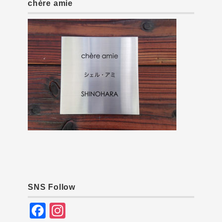
chère amie
SNS Follow
F
In