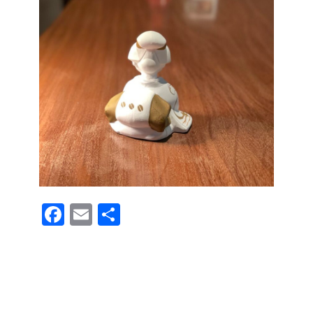
F
E
共
a
m
有
c
ail
e
b