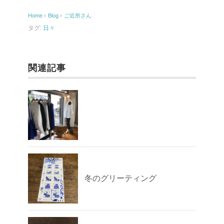
o
Home
›
Blog
›
ご近所さん
o
タグ:
日々
k
関連記事
冬のグリーティング