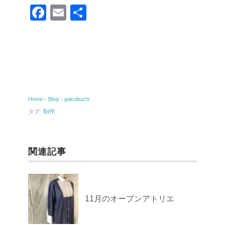
F
E
共
a
m
有
c
ail
e
b
o
Home
›
Blog
›
gakubuchi
o
タグ:
制作
k
関連記事
11月のオープンアトリエ