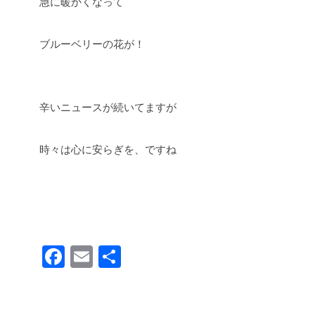
急に暖かくなって
ブルーベリーの花が！
辛いニュースが続いてますが
時々は心に安らぎを、ですね
F
E
共
a
m
有
c
ail