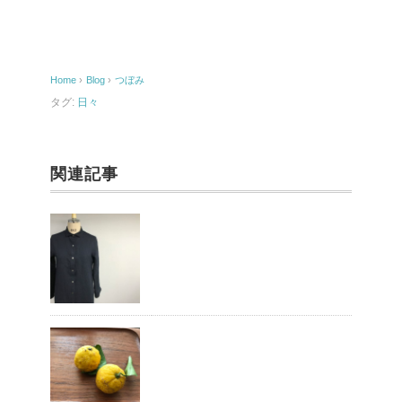
e
b
o
Home
›
Blog
›
つぼみ
o
タグ:
日々
k
関連記事