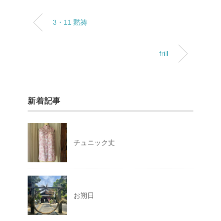
3・11 黙祷
frill
新着記事
チュニック丈
お朔日