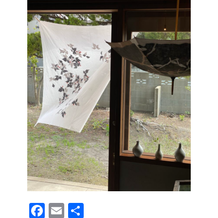
F
E
共