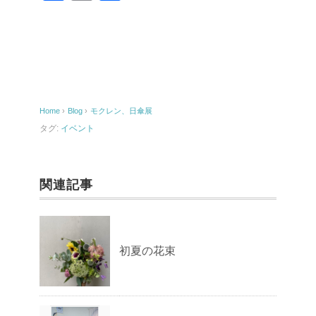
a
m
有
c
ail
e
b
o
Home
›
Blog
›
モクレン、日傘展
o
タグ:
イベント
k
関連記事
初夏の花束