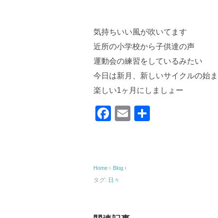
気持ちいい風が吹いてます
近所の小学校から子供達の声
運動会の練習をしているみたい
今日は新月、新しいサイクルの始ま
楽しい1ヶ月にしましょー
F
E
共
a
m
有
c
ail
e
Home
›
Blog
›
b
タグ:
日々
o
o