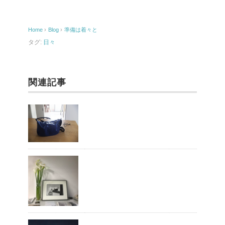
b
o
Home
›
Blog
›
準備は着々と
o
タグ:
日々
k
関連記事