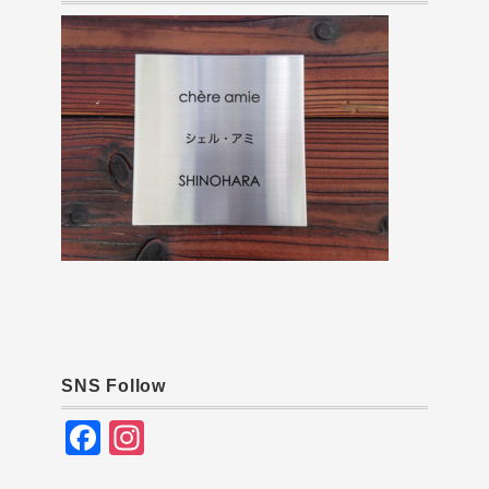
SNS Follow
F
In
a
st