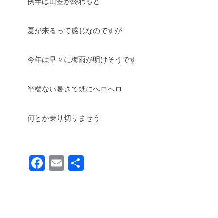
例年は山笠が終わると
夏が来るって感じなのですが
今年は早々に梅雨が明けそうです
半端ない暑さで既にヘロヘロ
何とか乗り切りませう
F
E
共
a
m
有
c
ail
e