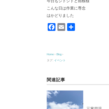
今日もシトシトと雨模様
こんな日は作業に専念
はかどりました
F
E
共
a
m
有
c
ail
e
Home
›
Blog
›
b
タグ:
イベント
o
o
k
関連記事
三寒四温