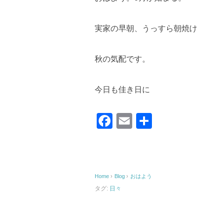
実家の早朝、うっすら朝焼け
秋の気配です。
今日も佳き日に
F
E
共
a
m
有
c
ail
e
Home
›
Blog
›
おはよう
b
タグ:
日々
o
o