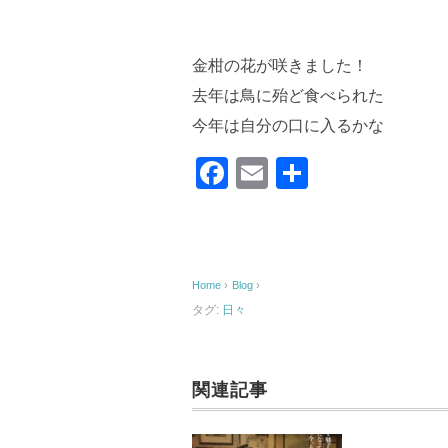
金柑の花が咲きました！
去年は鳥に殆ど食べられた
今年は自分の口に入るかな
F
E
共
a
m
有
c
ail
e
Home
›
Blog
›
b
タグ:
日々
o
o
k
関連記事