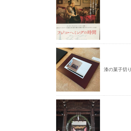
漆の菓子切