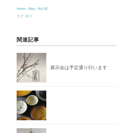
o
Home
›
Blog
›
秋の恵
o
タグ:
日々
k
関連記事
展示会は予定通り行います