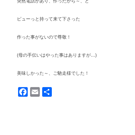
突然電話があり、作ったから～、と
ピューっと持って来て下さった
作った事がないので尊敬！
(母の手伝いはやった事はありますが…)
美味しかった～、ご馳走様でした！
F
E
共
a
m
有
c
ail
e
b