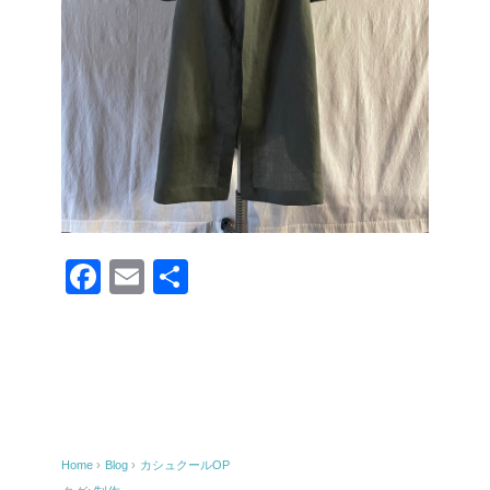
F
E
共
a
m
有
c
ail
e
b
o
Home
›
Blog
›
カシュクールOP
o