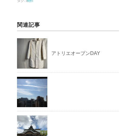
タグ:
制作
k
関連記事
アトリエオープンDAY