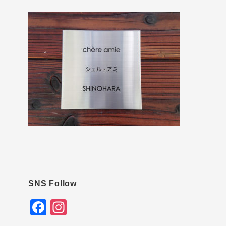
SNS Follow
F
In
a
st