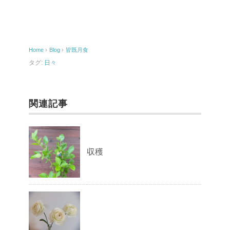
e
b
o
Home
›
Blog
›
皆既月食
o
タグ:
日々
k
関連記事
収穫