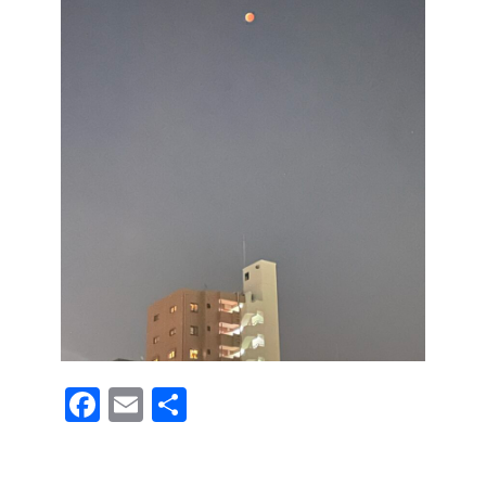
F
E
共
a
m
有
c
ail