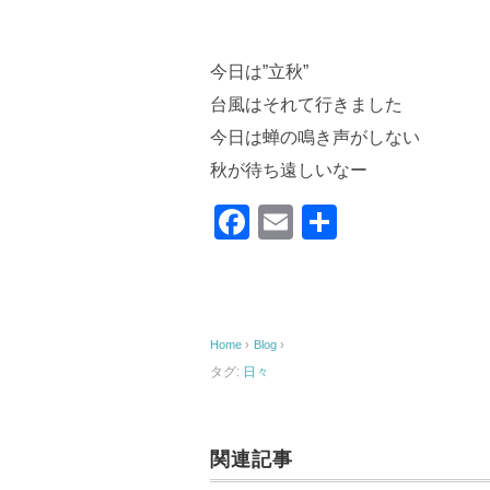
今日は”立秋”
台風はそれて行きました
今日は蝉の鳴き声がしない
秋が待ち遠しいなー
F
E
共
a
m
有
c
ail
e
Home
›
Blog
›
b
タグ:
日々
o
o
k
関連記事