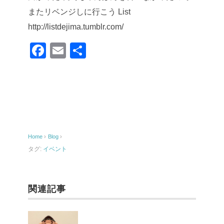
またリベンジしに行こう
List
http://listdejima.tumblr.com/
F
E
共
a
m
有
c
ail
e
b
o
Home
›
Blog
›
o
タグ:
イベント
k
関連記事