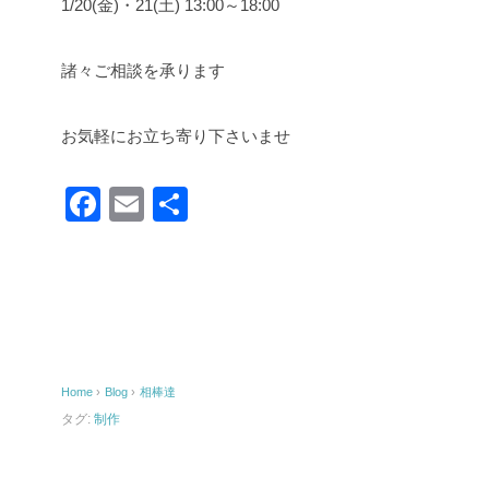
1/20(金)・21(土) 13:00～18:00
諸々ご相談を承ります
お気軽にお立ち寄り下さいませ
F
E
共
a
m
有
c
ail
e
b
o
Home
›
Blog
›
相棒達
o
タグ:
制作
k