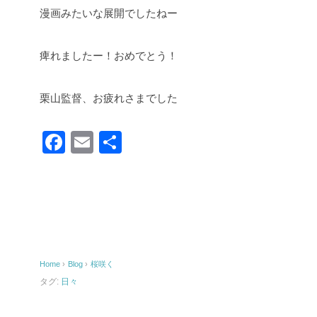
漫画みたいな展開でしたねー
痺れましたー！おめでとう！
栗山監督、お疲れさまでした
F
E
共
a
m
有
c
ail
e
b
o
Home
›
Blog
›
桜咲く
o
タグ:
日々
k