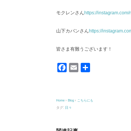
モクレンさん
https://instagram.c
山下カバンさん
https://instagram
皆さま有難うございます！
F
E
共
a
m
有
c
ail
e
Home
›
Blog
›
こちらにも
b
タグ:
日々
o
o
関連記事