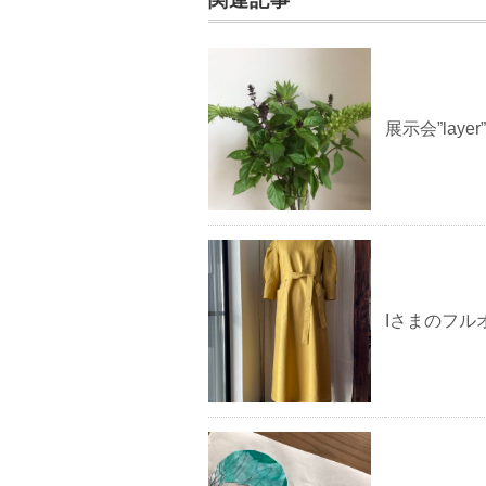
k
展示会”lay
Iさまのフル