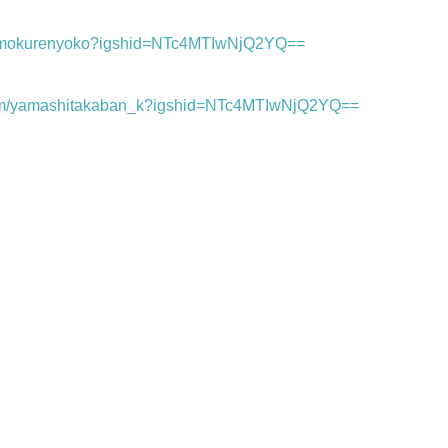
om/mokurenyoko?igshid=NTc4MTIwNjQ2YQ==
.com/yamashitakaban_k?igshid=NTc4MTIwNjQ2YQ==