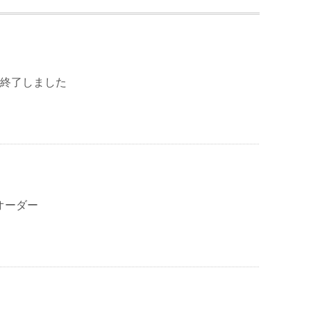
er”終了しました
オーダー