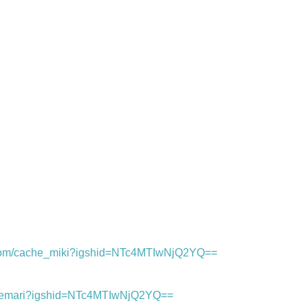
m.com/cache_miki?igshid=NTc4MTIwNjQ2YQ==
aclemari?igshid=NTc4MTIwNjQ2YQ==