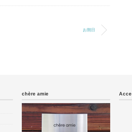
お朔日
chère amie
Acce