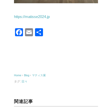
https://matisse2024.jp
F
E
共
a
m
有
c
ail
e
b
o
Home
›
Blog
›
マティス展
o
タグ:
日々
k
関連記事