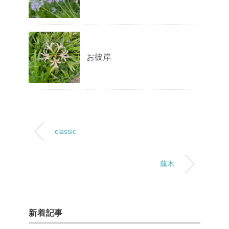
お彼岸
classic
蕪木
新着記事