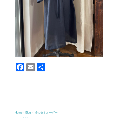
F
E
共
a
m
有
c
ail
e
b
o
Home
›
Blog
›
I様のセミオーダー
o