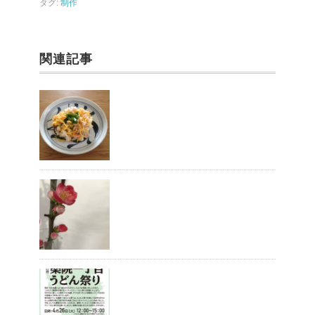
タグ:
制作
k
関連記事