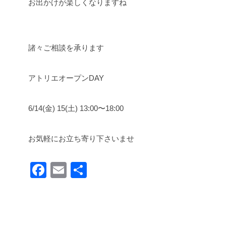
お出かけが楽しくなりますね
諸々ご相談を承ります
アトリエオープンDAY
6/14(金) 15(土) 13:00〜18:00
お気軽にお立ち寄り下さいませ
F
E
共
a
m
有
c
ail
e