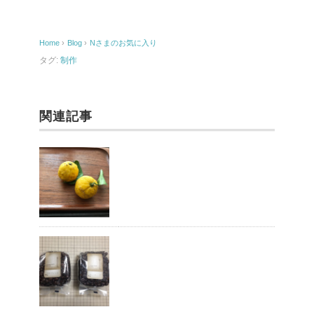
b
o
Home
›
Blog
›
Nさまのお気に入り
o
タグ:
制作
k
関連記事