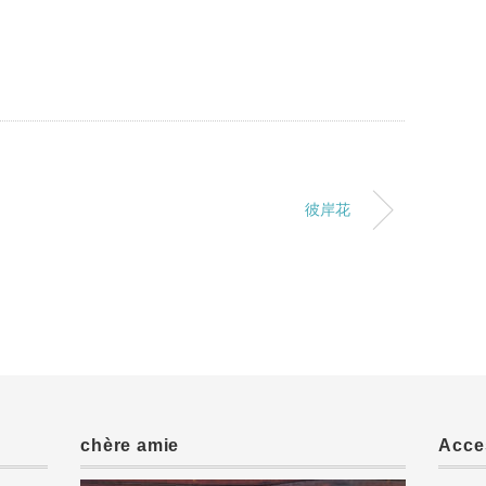
彼岸花
chère amie
Acce