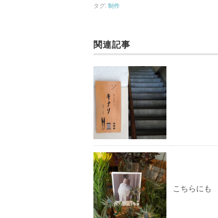
b
タグ:
制作
o
o
k
関連記事
こちらにも