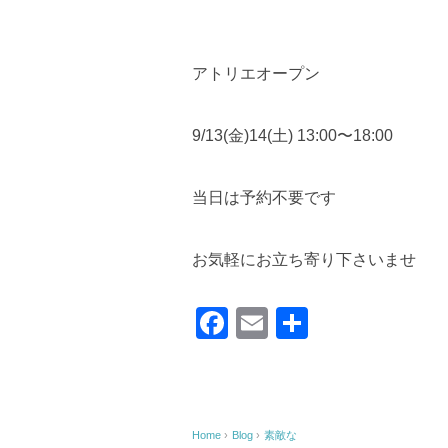
アトリエオープン
9/13(金)14(土) 13:00〜18:00
当日は予約不要です
お気軽にお立ち寄り下さいませ
F
E
共
a
m
有
c
ail
e
Home
›
Blog
›
素敵な