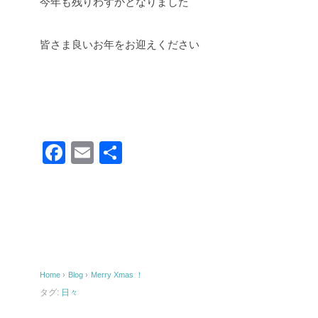
今年も残りわずかとなりました
皆さま良いお年をお迎えください
F
E
共
a
m
有
c
ail
e
b
o
Home
›
Blog
›
Merry Xmas ！
o
タグ:
日々
k