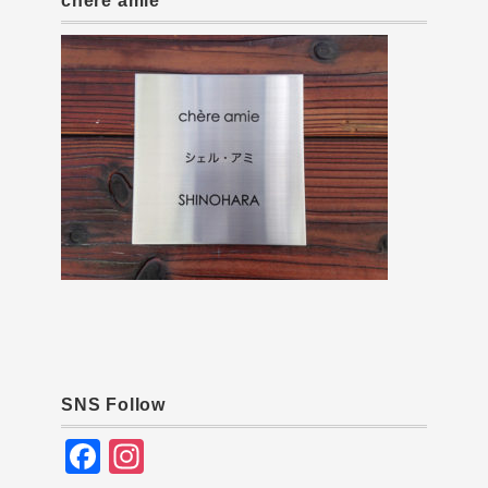
chère amie
SNS Follow
F
In