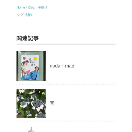
o
Home
›
Blog
›
手織り
o
タグ:
制作
k
関連記事
noda・map
音