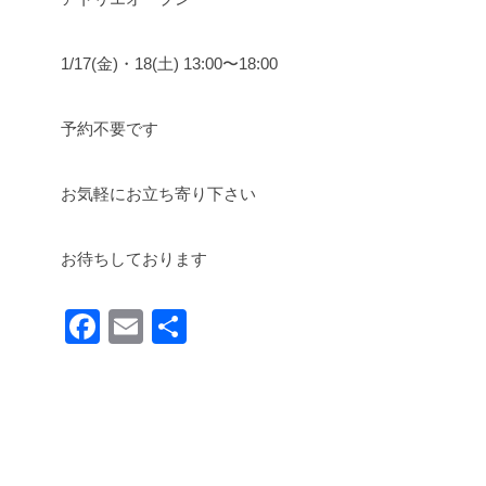
1/17(金)・18(土) 13:00〜18:00
予約不要です
お気軽にお立ち寄り下さい
お待ちしております
F
E
共
a
m
有
c
ail
e
b